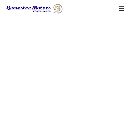
Was uns verbindet
Somit liegt schlussfolgernd auch eine Zulassung der EU
Finanzbehörde von Curacao vor. Nach dieser Logik müssten
neue, deutsche Casinos allesamt unseriös sein. Da ein staatliches