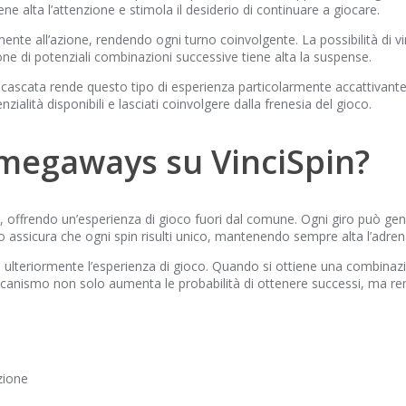
e alta l’attenzione e stimola il desiderio di continuare a giocare.
ente all’azione, rendendo ogni turno coinvolgente. La possibilità di vi
ne di potenziali combinazioni successive tiene alta la suspense.
e a cascata rende questo tipo di esperienza particolarmente accattivan
ialità disponibili e lasciati coinvolgere dalla frenesia del gioco.
 megaways su VinciSpin?
offrendo un’esperienza di gioco fuori dal comune. Ogni giro può gener
assicura che ogni spin risulti unico, mantenendo sempre alta l’adrenal
ulteriormente l’esperienza di gioco. Quando si ottiene una combinazion
canismo non solo aumenta le probabilità di ottenere successi, ma re
zione