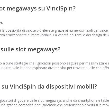
slot megaways su VinciSpin?
ne.
i la possibilità di vincite più elevate grazie ai numerosi modi per vinc
artita emozionante e imprevedibile. La varietà dei temi e dei design del
e sulle slot megaways?
alcune strategie che i giocatori possono seguire per massimizzare il 
Inoltre, vale la pena esplorare diverse slot per trovare quelle che offro
 su VinciSpin da dispositivi mobili?
i giocatori di godere delle slot megaways anche da smartphone e tablet
e una grande comodità per i giocatori che preferiscono divertirsi in mo