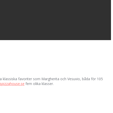
åra klassiska favoriter som Margherita och Vesuvio, båda för 105
spizzahouse.se
fem olika klasser.