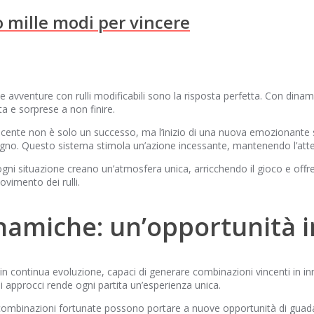
o mille modi per vincere
 le avventure con rulli modificabili sono la risposta perfetta. Con din
ta e sorprese a non finire.
incente non è solo un successo, ma l’inizio di una nuova emozionant
agno. Questo sistema stimola un’azione incessante, mantenendo l’atten
d ogni situazione creano un’atmosfera unica, arricchendo il gioco e of
ovimento dei rulli.
namiche: un’opportunità 
 continua evoluzione, capaci di generare combinazioni vincenti in innu
i approcci rende ogni partita un’esperienza unica.
hé combinazioni fortunate possono portare a nuove opportunità di gua