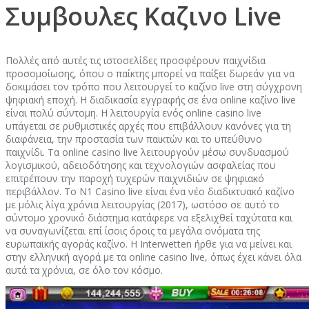
Συμβουλες Καζινο Live
Πολλές από αυτές τις ιστοσελίδες προσφέρουν παιχνίδια
προσομοίωσης, όπου ο παίκτης μπορεί να παίξει δωρεάν για να
δοκιμάσει τον τρόπο που λειτουργεί το καζίνο live στη σύγχρονη
ψηφιακή εποχή. Η διαδικασία εγγραφής σε ένα online καζίνο live
είναι πολύ σύντομη. Η λειτουργία ενός online casino live
υπάγεται σε ρυθμιστικές αρχές που επιβάλλουν κανόνες για τη
διαφάνεια, την προστασία των παικτών και το υπεύθυνο
παιχνίδι. Τα online casino live λειτουργούν μέσω συνδυασμού
λογισμικού, αδειοδότησης και τεχνολογιών ασφαλείας που
επιτρέπουν την παροχή τυχερών παιχνιδιών σε ψηφιακό
περιβάλλον. Το N1 Casino live είναι ένα νέο διαδικτυακό καζίνο
με μόλις λίγα χρόνια λειτουργίας (2017), ωστόσο σε αυτό το
σύντομο χρονικό διάστημα κατάφερε να εξελιχθεί ταχύτατα και
να συναγωνίζεται επί ίσοις όροις τα μεγάλα ονόματα της
ευρωπαϊκής αγοράς καζίνο. Η Interwetten ήρθε για να μείνει και
στην ελληνική αγορά με τα online casino live, όπως έχει κάνει όλα
αυτά τα χρόνια, σε όλο τον κόσμο.