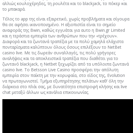
αλλιώς κουλοχέρηδες, τη ρουλέτα και το blackjack, το πόκερ και
το μπακαρά.
Τέλος το app της είναι εξαιρετικό, χωρίς προβλήματα και σίγουρα
θα σε αφήσει ικανοποιημένο. Η αξιοπιστία είναι το σημείο
αναφοράς της Bwin, καθώς εγγυάται για αυτο η Bwin.gr Limited
και η τεράστια εμπειρία των ανθρώπων που την «τρέχουν».
Διαφορά και τα ζωντανά τραπέζια με τα πολύ χαμηλά ελάχιστα
πονταρίσματα καλύπτουν όλους όσους επιλέξουν το NetBet
casino live. Με τις δωρεάν συναλλαγές, τις πολύ γρήγορες
αναλήψεις και τα αποκλειστικά τραπέζια που διαθέτει για το
ζωντανό blackjack, η Netbet ξεχωρίζει από τα υπόλοιπα ζωντανά
casino live. Το Betsson Live Casino προσφέρει την απόλυτη
εμπειρία στον παίκτη με την κορυφαία, στο είδος της, Evolution
να πρωταγωνιστεί. Τμήμα εξυπηρέτησης πελάτων καθ’ όλη την
διάρκεια στο πλάι σας, με δυνατότητα επιστροφή κλήσης και live
chat μεταξύ άλλων ως κανάλια επικοινωνίας.