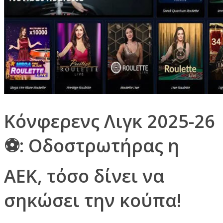
Κόνφερενς Λιγκ 2025-26
⚽: Οδοστρωτήρας η
ΑΕΚ, τόσο δίνει να
σηκώσει την κούπα!