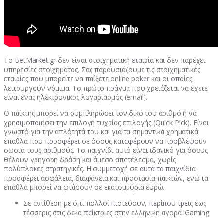
Το BetMarket.gr δεν είναι στοιχηματική εταιρία και δεν παρέχει
υπηρεσίες στοιχήματος. Σας παρουσιάζουμε τις στοιχηματικές
εταιρίες που μπορείτε να παίξετε online poker και οι οποίες
λειτουργούν νόμιμα. Το πρώτο πράγμα που χρειάζεται να έχετε
είναι ένας ηλεκτρονικός λογαριασμός (email).
Ο παίκτης μπορεί να συμπληρώσει τον δικό του αριθμό ή να
χρησιμοποιήσει την επιλογή τυχαίας επιλογής (Quick Pick). Είναι
γνωστό για την απλότητά του και για τα σημαντικά χρηματικά
έπαθλα που προσφέρει σε όσους καταφέρουν να προβλέψουν
σωστά τους αριθμούς. Το παιχνίδι αυτό είναι ιδανικό για όσους
θέλουν γρήγορη δράση και άμεσο αποτέλεσμα, χωρίς
πολύπλοκες στρατηγικές. Η συμμετοχή σε αυτά τα παιχνίδια
προσφέρει ασφάλεια, διαφάνεια και προστασία παικτών, ενώ τα
έπαθλα μπορεί να φτάσουν σε εκατομμύρια ευρώ.
Σε αντίθεση με ό,τι πολλοί πιστεύουν, περίπου τρεις έως
τέσσερις στις δέκα παίκτριες στην ελληνική αγορά iGaming