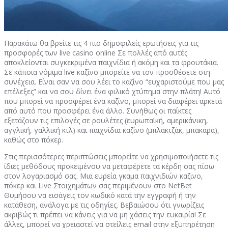
Παρακάτω θα βρείτε τις 4 πιο δημοφιλείς ερωτήσεις για τις
προσφορές των live casino online Σε πολλές από αυτές
αποκλείονται συγκεκριμένα παιχνίδια ή ακόμη και τα φρουτάκια.
Σε κάποια νόμιμα live καζίνο μπορείτε να τον προσθέσετε στη
συνέχεια. Είναι σαν να σου λέει το καζίνο “ευχαριστούμε που μας
επέλεξες” και να σου δίνει ένα φιλικό χτύπημα στην πλάτη! Αυτό
που μπορεί να προσφέρει ένα καζίνο, μπορεί να διαφέρει αρκετά
από αυτό που προσφέρει ένα άλλο. Συνήθως οι παίκτες
εξετάζουν τις επιλογές σε ρουλέτες (ευρωπαϊκή, αμερικάνικη,
αγγλική, γαλλική κτλ) και παιχνίδια καζίνο (μπλακτζάκ, μπακαρά),
καθώς στο πόκερ.
Στις περισσότερες περιπτώσεις μπορείτε να χρησιμοποιήσετε τις
ίδιες μεθόδους προκειμένου να μεταφέρετε τα κέρδη σας πίσω
στον λογαριασμό σας. Μια ευρεία γκαμα παιχνιδιών καζινο,
πόκερ και Live Στοιχημάτων σας περιμένουν στο NetBet
Θυμήσου να εισάγεις τον κωδικό κατά την εγγραφή ή την
κατάθεση, ανάλογα με τις οδηγίες. Βεβαιώσου ότι γνωρίζεις
ακριβώς τι πρέπει να κάνεις για να μη χάσεις την ευκαιρία! Σε
άλλες, μπορεί να χρειαστεί να στείλεις email στην εξυπηρέτηση