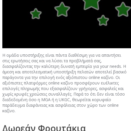
Η ομάδα υποστήριξης είναι πάντα διαθέσιμη για να απαντήσει
στις ερωτήσεις σας και να λύσει τα προβλήματά σας,
διασφαλίζοντας την καλύτερη δυνατή εμπειρία για your needs. Η
άμεση και αποτελεσματική υποστήριξη πελατών αποτελεί βασικό
παράγοντα για την επιλογή ενός αξιόπιστου online καζίνο. Οι
αξιόπιστες πλατφόρμες online καζίνο προσφέρουν ευέλικτες
επιλογές πληρωμής που εξασφαλίζουν γρήγορες, ασφαλείς και
χωρίς κρυφές χρεώσεις συναλλαγές. Παρά το ότι δεν είναι τόσο
διαδεδομένη όσο η MGA ή η UKGC, θεωρείται κορυφαίο
παράδειγμα διαφάνειας και ασφάλειας στον χώρο των online
καζίνο.
Δωρεάν Φρουτάκια