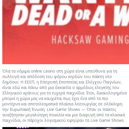
Όλα τα νόμιμα online casino στη χώρα είναι υπεύθυνα για τη
συλλογή και απόδοση του φόρου κερδών του παίκτη στο
δημόσιο. Η ΕΕΕΠ, η Επιτροπή Εποπτείας και Ελέγχου Παιγνίων,
είναι εδώ και πάνω από μια δεκαετία ο αρμόδιος ελεγκτής του
Ελληνικού κράτους για τα τυχερά παιχνίδια. Έτσι, δικαιολογημένα
μπορεί η χώρα μας να καυχιέται πως έχει ένα από τα πιο
μοντέρνα και αποτελεσματικά πλαίσια λειτουργίας σε ολόκληρη
την Ευρωπαϊκή Ένωση. Live Game Shows — Όταν οι παίκτες
αναζήτησαν μεγαλύτερη ποικιλία και μια διαφυγή από τα κλασικά
παιχνίδια, οι πάροχοι λογισμικού εφηύραν τα Live Game Shows.