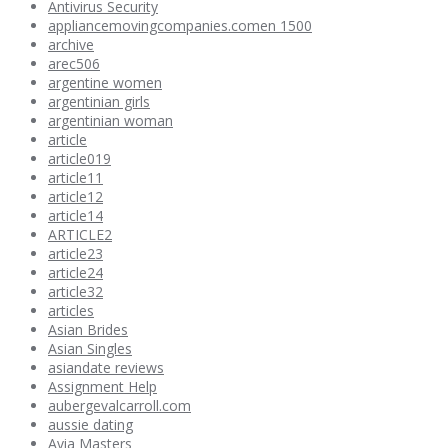
Antivirus Security
appliancemovingcompanies.comen 1500
archive
arec506
argentine women
argentinian girls
argentinian woman
article
article019
article11
article12
article14
ARTICLE2
article23
article24
article32
articles
Asian Brides
Asian Singles
asiandate reviews
Assignment Help
aubergevalcarroll.com
aussie dating
Avia Masters