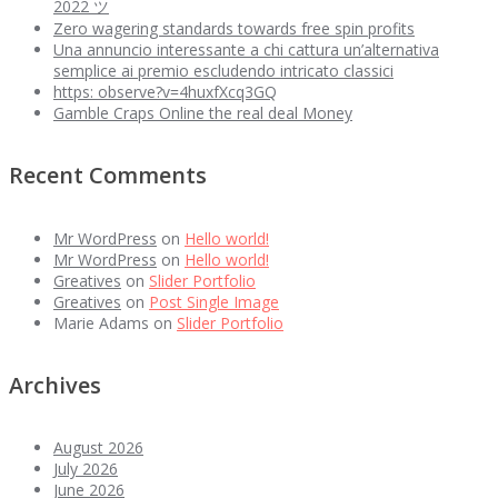
2022 ツ
Zero wagering standards towards free spin profits
Una annuncio interessante a chi cattura un’alternativa
semplice ai premio escludendo intricato classici
https: observe?v=4huxfXcq3GQ
Gamble Craps Online the real deal Money
Recent Comments
Mr WordPress
on
Hello world!
Mr WordPress
on
Hello world!
Greatives
on
Slider Portfolio
Greatives
on
Post Single Image
Marie Adams
on
Slider Portfolio
Archives
August 2026
July 2026
June 2026