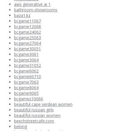
aws generative ai 1
bathroom-showrooms
baza1.kz
bcgame11067
bcgame12068
bcgame24062
bcgame25063
bcgame27064
bcgame30051
bcgame3061
bcgame3064
bcgame31052
bcgame6062
bcgame60710
bcgame7063
bcgame8064
bcgame9065
bcgames10066
beautiful cape verdean women
beautiful russian girls
beautiful russian women
beechstreetcafe.com
belong