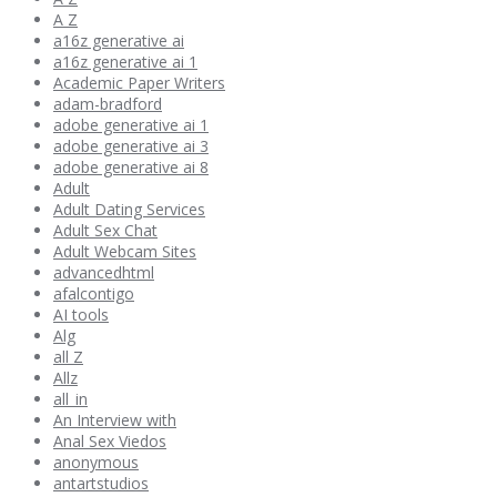
A Z
a16z generative ai
a16z generative ai 1
Academic Paper Writers
adam-bradford
adobe generative ai 1
adobe generative ai 3
adobe generative ai 8
Adult
Adult Dating Services
Adult Sex Chat
Adult Webcam Sites
advancedhtml
afalcontigo
AI tools
Alg
all Z
Allz
all_in
An Interview with
Anal Sex Viedos
anonymous
antartstudios