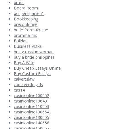
bmra
Board Room
boligerispanien1
Bookkeeping
breconfringe
bride from ukraine
bromma-ms
Builder
Business VDRs
busty russian woman
buy a bride philippines
Buy A Wife
Buy Cheap Essays Online
Buy Custom Essays
calvertslaw
cape verde girls
cas14
casinionline100652
casinionline10643
casinionline110653
casinionline130654
casinionline130655
casinionline140656
casinionline150657