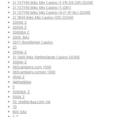
2) 157190 links Mix Casino (1-FR-DE-GR) DONE
2) 157190 links Mix Casino (1-GR)1
2) 157190 links Mix Casino (4-IT-JP-NL) DONE
2) 7843 links Mix Casino (DE) DONE
2000A Z
2000A Z
2000BA Z
2000_BAz
2011-BroWinner Casino
25
2999A Z
3) 1666 links Netherlands Casino DONE
3000A Z
365campers.com 1000
365campers.comen 1000
450A Z
4wheelplay
5
5000BA_Z
500A Z
50_shelter4ua.com_txt
70
800_bAz
A Z