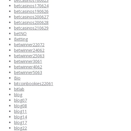
betcasinos160623
betcasinos170624
betcasinos190626
betcasinos200627
betcasinos200628
betcasinos210629
betNO
Betting
betwinner22072
betwinner24062
betwinner25063
betwinner3061
betwinner4062
betwinner5063
Bio
bitcoinbookies22061
bitlab
blog
blog07
blog08
blog11
blog14
blog17
blog22