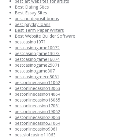
best art websites for artists
Best Dating Sites
Best Essay Sites
best no deposit bonus
best payday loans
Best Term Paper Writers
Best Website Builder Software
bestcasino1071
bestcasinogame10072
bestcasinogame13073
bestcasinogame16074
bestcasinogame25071
bestcasinogame8071
bestcasinogreece8061
bestonlinecasino11062
bestonlinecasino13063
bestonlinecasino14064
bestonlinecasino16065
bestonlinecasino17061
bestonlinecasino19062
bestonlinecasino20063
bestonlinecasino21064
bestonlinecasino9061
bestslotcasino11063