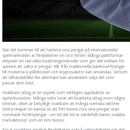
När det kommer till att hantera sina pengar på internationella
spelmarknader är flexibiliteten en stor fördel. Många plattformar
erbjuder en rad olika insättningsmetoder som gör det enklare för
spelare att sätta in pengar. Allt från traditionella banköverföringar
till moderna e-plånböcker och kryptovalutor kan användas. Genom
att tillhandahålla fler alternativ kan användare välja det som
passar dem bäst.
Snabbare uttag är en aspekt som verkligen uppskattas av
spelentusiaster. Många sidor lovar att bearbeta uttag inom några
timmar, vilket är betydligt snabbare än många svenska aktörer.
Detta skapar en känsla av att fritt kunna röra sina pengar utan
oönskade fördröjningar. I en tid där tid är värdefullt känns snabba
transaktioner som en stor bonus.
För e-sportfans innebär flexibiliteten också valmöjligheter när det