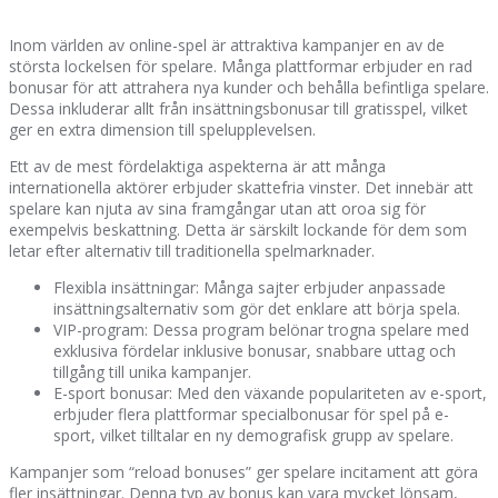
Inom världen av online-spel är attraktiva kampanjer en av de
största lockelsen för spelare. Många plattformar erbjuder en rad
bonusar för att attrahera nya kunder och behålla befintliga spelare.
Dessa inkluderar allt från insättningsbonusar till gratisspel, vilket
ger en extra dimension till spelupplevelsen.
Ett av de mest fördelaktiga aspekterna är att många
internationella aktörer erbjuder skattefria vinster. Det innebär att
spelare kan njuta av sina framgångar utan att oroa sig för
exempelvis beskattning. Detta är särskilt lockande för dem som
letar efter alternativ till traditionella spelmarknader.
Flexibla insättningar: Många sajter erbjuder anpassade
insättningsalternativ som gör det enklare att börja spela.
VIP-program: Dessa program belönar trogna spelare med
exklusiva fördelar inklusive bonusar, snabbare uttag och
tillgång till unika kampanjer.
E-sport bonusar: Med den växande populariteten av e-sport,
erbjuder flera plattformar specialbonusar för spel på e-
sport, vilket tilltalar en ny demografisk grupp av spelare.
Kampanjer som “reload bonuses” ger spelare incitament att göra
fler insättningar. Denna typ av bonus kan vara mycket lönsam,