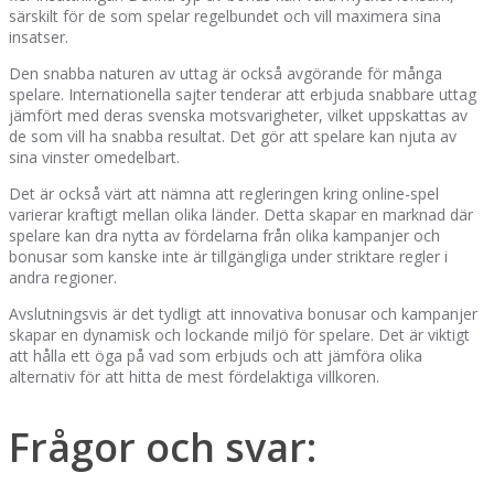
särskilt för de som spelar regelbundet och vill maximera sina
insatser.
Den snabba naturen av uttag är också avgörande för många
spelare. Internationella sajter tenderar att erbjuda snabbare uttag
jämfört med deras svenska motsvarigheter, vilket uppskattas av
de som vill ha snabba resultat. Det gör att spelare kan njuta av
sina vinster omedelbart.
Det är också värt att nämna att regleringen kring online-spel
varierar kraftigt mellan olika länder. Detta skapar en marknad där
spelare kan dra nytta av fördelarna från olika kampanjer och
bonusar som kanske inte är tillgängliga under striktare regler i
andra regioner.
Avslutningsvis är det tydligt att innovativa bonusar och kampanjer
skapar en dynamisk och lockande miljö för spelare. Det är viktigt
att hålla ett öga på vad som erbjuds och att jämföra olika
alternativ för att hitta de mest fördelaktiga villkoren.
Frågor och svar: