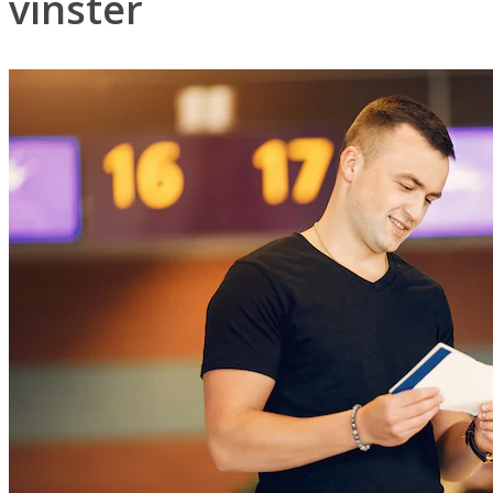
vinster