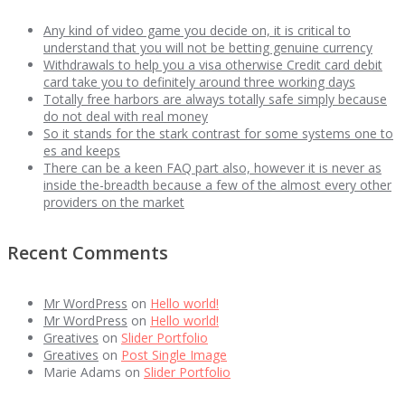
Any kind of video game you decide on, it is critical to
understand that you will not be betting genuine currency
Withdrawals to help you a visa otherwise Credit card debit
card take you to definitely around three working days
Totally free harbors are always totally safe simply because
do not deal with real money
So it stands for the stark contrast for some systems one to
es and keeps
There can be a keen FAQ part also, however it is never as
inside the-breadth because a few of the almost every other
providers on the market
Recent Comments
Mr WordPress
on
Hello world!
Mr WordPress
on
Hello world!
Greatives
on
Slider Portfolio
Greatives
on
Post Single Image
Marie Adams
on
Slider Portfolio