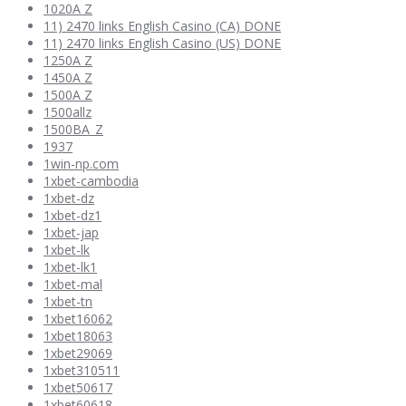
1020A Z
11) 2470 links English Casino (CA) DONE
11) 2470 links English Casino (US) DONE
1250A Z
1450A Z
1500A Z
1500allz
1500BA_Z
1937
1win-np.com
1xbet-cambodia
1xbet-dz
1xbet-dz1
1xbet-jap
1xbet-lk
1xbet-lk1
1xbet-mal
1xbet-tn
1xbet16062
1xbet18063
1xbet29069
1xbet310511
1xbet50617
1xbet60618