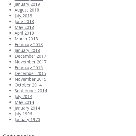
January 2019
August 2018
July 2018
June 2018
May 2018
April 2018
March 2018
February 2018
January 2018
December 2017
November 2017
February 2016
December 2015
November 2015
October 2014
September 2014
July 2014
May 2014
January 2014
July 1996
January 1970