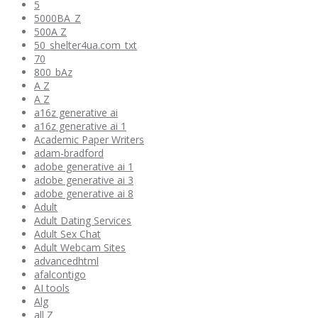
5
5000BA_Z
500A Z
50_shelter4ua.com_txt
70
800_bAz
A Z
A Z
a16z generative ai
a16z generative ai 1
Academic Paper Writers
adam-bradford
adobe generative ai 1
adobe generative ai 3
adobe generative ai 8
Adult
Adult Dating Services
Adult Sex Chat
Adult Webcam Sites
advancedhtml
afalcontigo
AI tools
Alg
all Z