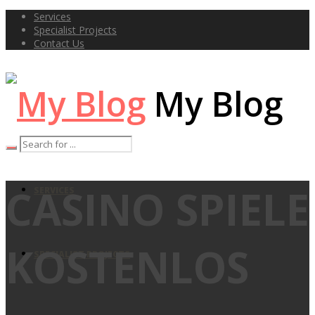
Services
Specialist Projects
Contact Us
My Blog
CASINO SPIELE
SERVICES
KOSTENLOS
SPECIALIST PROJECTS