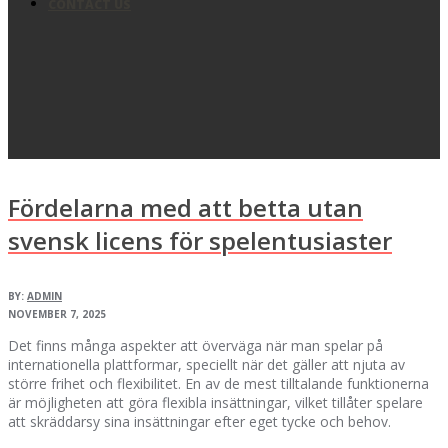
CONTACT US
Fördelarna med att betta utan
svensk licens för spelentusiaster
BY:
ADMIN
NOVEMBER 7, 2025
Det finns många aspekter att överväga när man spelar på
internationella plattformar, speciellt när det gäller att njuta av
större frihet och flexibilitet. En av de mest tilltalande funktionerna
är möjligheten att göra flexibla insättningar, vilket tillåter spelare
att skräddarsy sina insättningar efter eget tycke och behov.