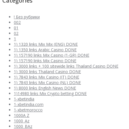
Categories
! Без рубрики
002
01
02
1
1) 1320 links Mix Mix (ENG) DONE
1) 1350 links Arabic Casino DONE
1) 157190 links Mix Casino (1-GR) DONE
1) 157190 links Mix Casino DONE
1) 3000 links + 100 sitewide links Thailand Casino DONE
1) 3000 links Thailand Casino DONE
1) 7843 links Mix Casino (IT) DONE
1) 7843 links Mix Casino (NL) DONE
1) 8000 links English News DONE
1)14980 links Mix Crypto betting DONE
1-xbetindia
1-xbetindia.com
1-xbetmorocco
1000A Z
1000_Az
1000_BAz