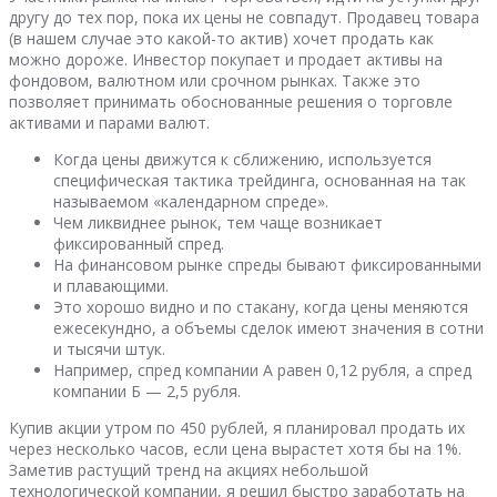
другу до тех пор, пока их цены не совпадут. Продавец товара
(в нашем случае это какой-то актив) хочет продать как
можно дороже. Инвестор покупает и продает активы на
фондовом, валютном или срочном рынках. Также это
позволяет принимать обоснованные решения о торговле
активами и парами валют.
Когда цены движутся к сближению, используется
специфическая тактика трейдинга, основанная на так
называемом «календарном спреде».
Чем ликвиднее рынок, тем чаще возникает
фиксированный спред.
На финансовом рынке спреды бывают фиксированными
и плавающими.
Это хорошо видно и по стакану, когда цены меняются
ежесекундно, а объемы сделок имеют значения в сотни
и тысячи штук.
Например, спред компании А равен 0,12 рубля, а спред
компании Б — 2,5 рубля.
Купив акции утром по 450 рублей, я планировал продать их
через несколько часов, если цена вырастет хотя бы на 1%.
Заметив растущий тренд на акциях небольшой
технологической компании, я решил быстро заработать на