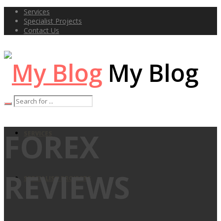
Services
Specialist Projects
Contact Us
My Blog
FOREX
SERVICES
REVIEWS
SPECIALIST PROJECTS