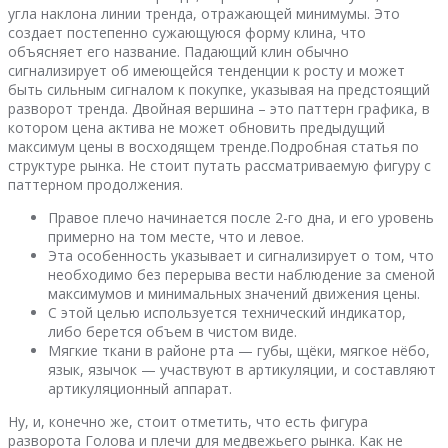
угла наклона линии тренда, отражающей минимумы. Это
создает постепенно сужающуюся форму клина, что
объясняет его название. Падающий клин обычно
сигнализирует об имеющейся тенденции к росту и может
быть сильным сигналом к покупке, указывая на предстоящий
разворот тренда. Двойная вершина – это паттерн графика, в
котором цена актива не может обновить предыдущий
максимум цены в восходящем тренде.Подробная статья по
структуре рынка. Не стоит путать рассматриваемую фигуру с
паттерном продолжения.
Правое плечо начинается после 2-го дна, и его уровень
примерно на том месте, что и левое.
Эта особенность указывает и сигнализирует о том, что
необходимо без перерыва вести наблюдение за сменой
максимумов и минимальных значений движения цены.
С этой целью используется технический индикатор,
либо берется объем в чистом виде.
Мягкие ткани в районе рта — губы, щёки, мягкое нёбо,
язык, язычок — участвуют в артикуляции, и составляют
артикуляционный аппарат.
Ну, и, конечно же, стоит отметить, что есть фигура
разворота Голова и плечи для медвежьего рынка. Как не