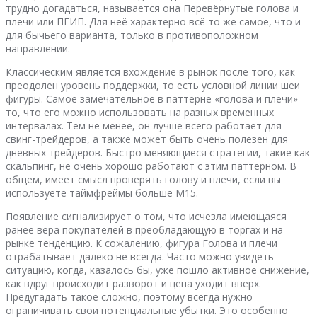
трудно догадаться, называется она Перевёрнутые голова и
плечи или ПГИП. Для неё характерно всё то же самое, что и
для бычьего варианта, только в противоположном
направлении.
Классическим является вхождение в рынок после того, как
преодолен уровень поддержки, то есть условной линии шеи
фигуры. Самое замечательное в паттерне «голова и плечи»
то, что его можно использовать на разных временных
интервалах. Тем не менее, он лучше всего работает для
свинг-трейдеров, а также может быть очень полезен для
дневных трейдеров. Быстро меняющиеся стратегии, такие как
скальпинг, не очень хорошо работают с этим паттерном. В
общем, имеет смысл проверять голову и плечи, если вы
используете таймфреймы больше М15.
Появление сигнализирует о том, что исчезла имеющаяся
ранее вера покупателей в преобладающую в торгах и на
рынке тенденцию. К сожалению, фигура Голова и плечи
отрабатывает далеко не всегда. Часто можно увидеть
ситуацию, когда, казалось бы, уже пошло активное снижение,
как вдруг происходит разворот и цена уходит вверх.
Предугадать такое сложно, поэтому всегда нужно
ограничивать свои потенциальные убытки. Это особенно