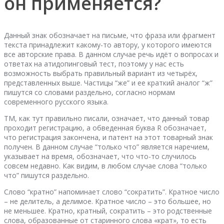
он применяется?
Данный знак обозначает на письме, что фраза или фрагмент
текста принадлежит какому-то автору, у которого имеются
все авторские права. В данном случае речь идёт о вопросах и
ответах на атидопинговый тест, поэтому у нас есть
возможность выбрать правильный вариант из четырёх,
представленных выше. Частицы “же” и ее краткий аналог “ж”
пишутся со словами раздельно, согласно нормам
современного русского языка.
ТМ, как тут правильно писали, означает, что данный товар
проходит регистрацию, а обведенная буква R обозначает,
что регистрация закончена, и патент на этот товарный знак
получен. В данном случае “только что” является наречием,
указывает на время, обозначает, что что-то случилось
совсем недавно. Как видим, в любом случае слова “только
что” пишутся раздельно.
Слово “кратно” напоминает слово “сократить”. Кратное число
– не делитель, а делимое. Кратное число – это большее, но
не меньшее. Кратно, кратный, сократить – это родственные
слова, образованные от старинного слова «крат», то есть