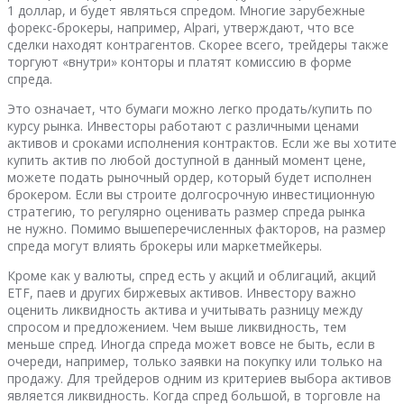
1 доллар, и будет являться спредом. Многие зарубежные
форекс-брокеры, например, Alpari, утверждают, что все
сделки находят контрагентов. Скорее всего, трейдеры также
торгуют «внутри» конторы и платят комиссию в форме
спреда.
Это означает, что бумаги можно легко продать/купить по
курсу рынка. Инвесторы работают с различными ценами
активов и сроками исполнения контрактов. Если же вы хотите
купить актив по любой доступной в данный момент цене,
можете подать рыночный ордер, который будет исполнен
брокером. Если вы строите долгосрочную инвестиционную
стратегию, то регулярно оценивать размер спреда рынка
не нужно. Помимо вышеперечисленных факторов, на размер
спреда могут влиять брокеры или маркетмейкеры.
Кроме как у валюты, спред есть у акций и облигаций, акций
ETF, паев и других биржевых активов. Инвестору важно
оценить ликвидность актива и учитывать разницу между
спросом и предложением. Чем выше ликвидность, тем
меньше спред. Иногда спреда может вовсе не быть, если в
очереди, например, только заявки на покупку или только на
продажу. Для трейдеров одним из критериев выбора активов
является ликвидность. Когда спред большой, в торговле на