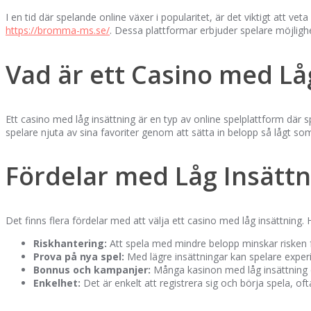
I en tid där spelande online växer i popularitet, är det viktigt att v
https://bromma-ms.se/
. Dessa plattformar erbjuder spelare möjligh
Vad är ett Casino med Lå
Ett casino med låg insättning är en typ av online spelplattform där s
spelare njuta av sina favoriter genom att sätta in belopp så lågt som 
Fördelar med Låg Insättn
Det finns flera fördelar med att välja ett casino med låg insättning.
Riskhantering:
Att spela med mindre belopp minskar risken för
Prova på nya spel:
Med lägre insättningar kan spelare experi
Bonnus och kampanjer:
Många kasinon med låg insättning er
Enkelhet:
Det är enkelt att registrera sig och börja spela, o