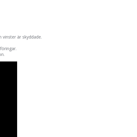
h vinster är skyddade.
föringar.
on.