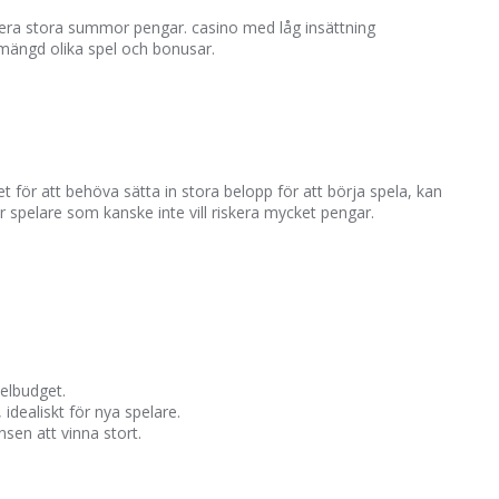
riskera stora summor pengar. casino med låg insättning
 mängd olika spel och bonusar.
et för att behöva sätta in stora belopp för att börja spela, kan
ör spelare som kanske inte vill riskera mycket pengar.
pelbudget.
idealiskt för nya spelare.
sen att vinna stort.