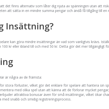
eta att det finns alternativ som låter dig njuta av spänningen utan att 
eten att sätta in en mindre summa pengar och ändå få tillgång till en
g Insättning?
pelare kan göra mindre insättningar än vad som vanligtvis krävs. Iställ
100 kr eller ibland till och med 50 kr. Detta gör det mer tillgängligt f
ing
 Här är några av de främsta:
 stora förluster, vilket gör det enklare för spelare att hantera sin s
mentera med olika spel utan att känna att de förlorar mycket pengar, 
bjuder attraktiva bonusar även för små insättningar, vilket ökar chan
fta med snabb och smidig registreringsprocess.