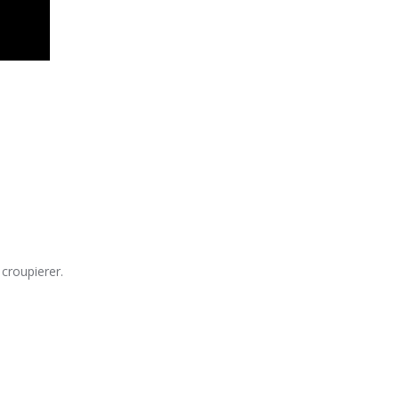
croupierer.