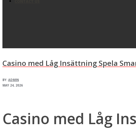
CONTACT US
Casino med Låg Insättning Spela Smar
BY:
ADMIN
MAY 24, 2026
Casino med Låg Ins